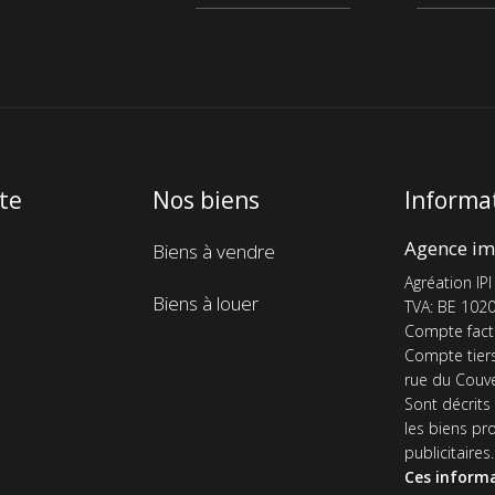
ite
Nos biens
Informat
Menu
Agence im
Biens à vendre
de
Agréation IPI
Biens à louer
n
navigation
TVA: BE 1020
Compte fact
de
Compte tier
pieds
rue du Couve
de
Sont décrits
les biens pr
page
publicitaires.
Ces informa