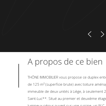
A propos de ce bien
THÔNE IMMOBILIER vous propose ce duplex ent
de 125 m² (superficie brute) avec toiture amén
immeuble de deux unités à Liège, à seulement 2
Saint-Luc**. Situé au premier et deuxième étages,
lumineux séjour ouvert sur une cuisine, un W.C