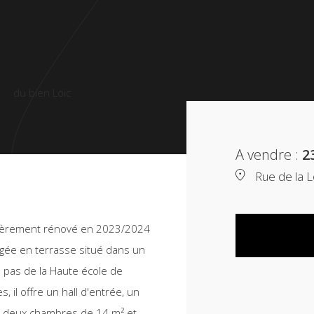
A vendre :
2
Rue de la L
ièrement rénové en 2023/2024
agée en terrasse situé dans un
 pas de la Haute école de
 il offre un hall d'entrée, un
., deux chambres de 14 m² et