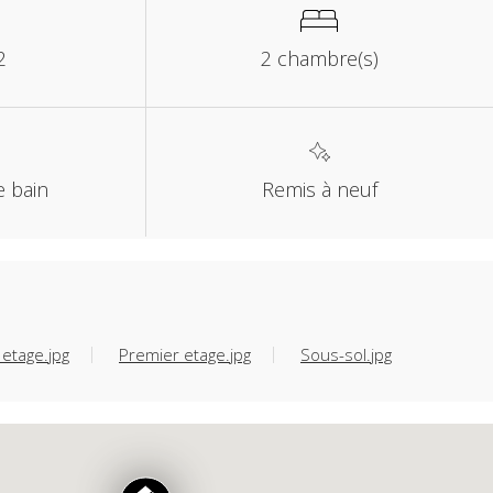
2
2 chambre(s)
e bain
Remis à neuf
etage.jpg
Premier etage.jpg
Sous-sol.jpg