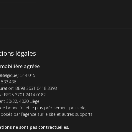
ions légales
mobilière agréée
 (Belgique): 514.015
.533.436
uration: BE98 3631 0418 3393
s : BE25 3701 2414 0182
nt 30/32, 4020 Liège
 de bonne foi et le plus précisément possible,
oposés par l’agence sur le site et autres supports
tions ne sont pas contractuelles.