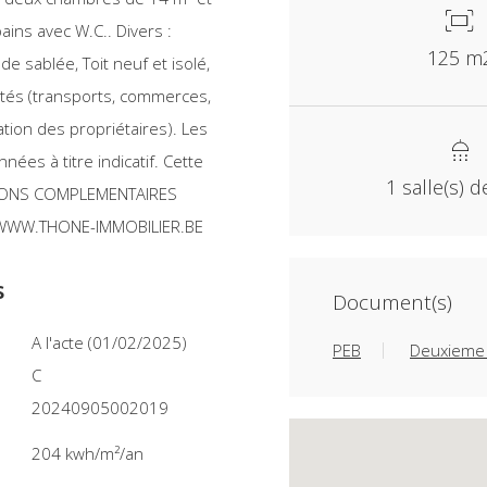
ains avec W.C.. Divers :
125 m
de sablée, Toit neuf et isolé,
ités (transports, commerces,
ation des propriétaires). Les
ées à titre indicatif. Cette
1 salle(s) d
ATIONS COMPLEMENTAIRES
R WWW.THONE-IMMOBILIER.BE
s
Document(s)
A l'acte (01/02/2025)
PEB
Deuxieme 
C
20240905002019
204 kwh/m²/an