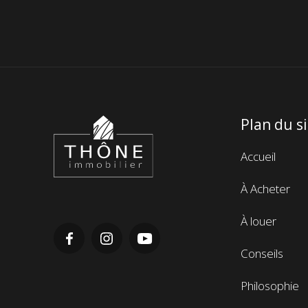
Plan du s
Thône
Immobilier
Menu
Accueil
de
À Acheter
navigatio
de
À louer
pieds
de
Conseils
page
Philosophie