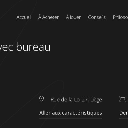
Menu
Accueil
À Acheter
À louer
Conseils
Philos
de
navigation
principal
vec bureau
Rue de la Loi 27, Liège
Aller aux caractéristiques
Dem