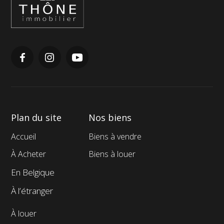
Immobilier
Plan du site
Nos biens
Menu
Menu
Accueil
Biens à vendre
de
de
À Acheter
Biens à louer
navigation
navigation
En Belgique
de
de
À l’étranger
pieds
pieds
de
de
À louer
page
page