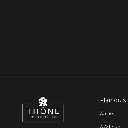
Plan du s
Thône
Immobilier
Menu
Accueil
de
À Acheter