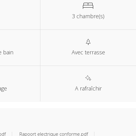
2
3 chambre(s)
e bain
Avec terrasse
age
A rafraîchir
pdf
Rapoort electrique conforme.pdf