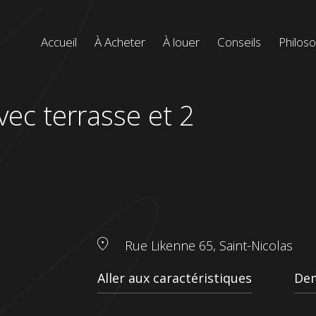
Menu
Accueil
À Acheter
À louer
Conseils
Philos
de
navigation
principal
ec terrasse et 2
Rue Likenne 65, Saint-Nicolas
Aller aux caractéristiques
Dem