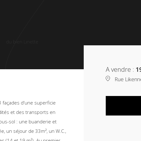
A vendre :
1
Rue Likenne
 façades d'une superficie
ités et des transports en
us-sol : une buanderie et
ée, un séjour de 33m², un W.C.,
es (14 et 19 m²). Au premier