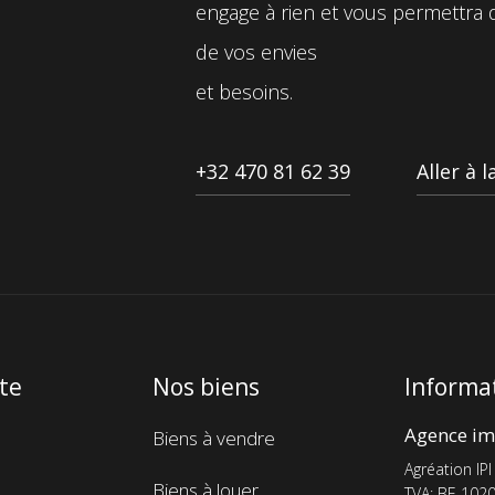
engage à rien et vous permettra d’
de vos envies
et besoins.
+32 470 81 62 39
Aller à 
ite
Nos biens
Informat
Menu
Agence im
Biens à vendre
de
Agréation IPI
Biens à louer
TVA: BE 1020