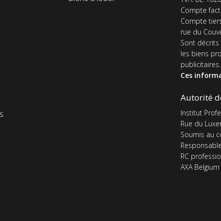
n
navigation
Compte fact
de
Compte tier
pieds
rue du Couve
de
Sont décrits
les biens pr
page
publicitaires.
Ces informa
Autorité d
Institut Pro
s
Rue du Luxe
Soumis au co
Responsable
RC professio
AXA Belgium 