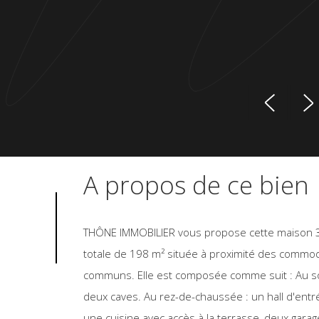
A propos de ce bien
THÔNE IMMOBILIER vous propose cette maison 3
totale de 198 m² située à proximité des commod
communs. Elle est composée comme suit : Au so
deux caves. Au rez-de-chaussée : un hall d'entr
une cuisine avec accès à la terrasse, deux garag