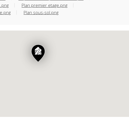
e.png
Plan premier etage.png
e.png
Plan sous-sol.png