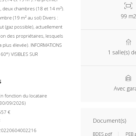
as, deux chambres (18 et 14 m²).
99 m
bre (19 m² au sol) Divers :
ut (gaz possible), actuellement
ion des propriétaires, lesquels
 la plus élevée). INFORMATIONS
1 salle(s) d
60°) VISIBLES SUR
s
Avec gar
cataire
(30/09/2026)
557 €
Document(s)
F
20220604002216
BDES.pdf
PEB.