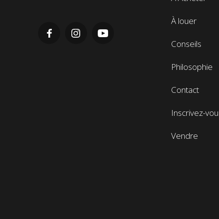
navigatio
de
À louer
pieds
de
Conseils
page
Philosophie
Contact
Inscrivez-vou
Vendre