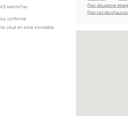
Plan deuxieme etag
503 kwh/m²/an
Plan rez-de-chausse
oui, conforme
pas situé en zone inondable