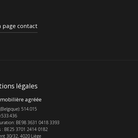
la page contact
ions légales
mobilière agréée
 (Belgique): 514.015
.533.436
uration: BE98 3631 0418 3393
s : BE25 3701 2414 0182
nt 30/32, 4020 Liège