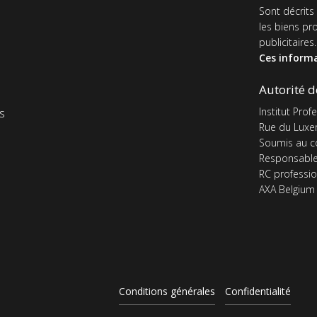
de
Sont décrits
les biens pr
page
publicitaires.
Ces informa
Autorité d
Institut Pro
s
Rue du Luxe
Soumis au co
Responsable
RC professio
AXA Belgium 
Conditions générales
Confidentialité