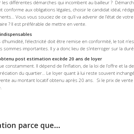
r les différentes démarches qui incombent au bailleur ? Démarche
onforme aux obligations légales, choisir le candidat idéal, rédiger l
ents… Vous vous souciez de ce qu’il va advenir de l’état de votre
aire ? Il est préférable de mettre en vente.
indispensables
’humidité, l’électricité doit être remise en conformité, le toit n’e
 sommes importantes. Il y a donc lieu de s’interroger sur la dur
 obtenu post estimation excède 20 ans de loyer
e constamment. Il dépend de l’inflation, de la loi de l’offre et la 
réciation du quartier… Le loyer quant à lui reste souvent inchangé
ente au montant locatif obtenu après 20 ans. Si le prix de vente e
.
cation parce que…