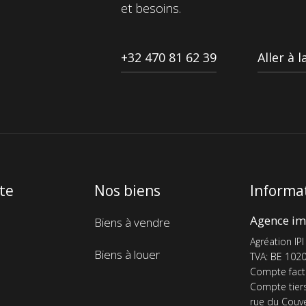
et besoins.
+32 470 81 62 39
Aller à 
ite
Nos biens
Informat
Menu
Agence im
Biens à vendre
de
Agréation IPI
Biens à louer
n
navigation
TVA: BE 1020
Compte fact
de
Compte tier
pieds
rue du Couve