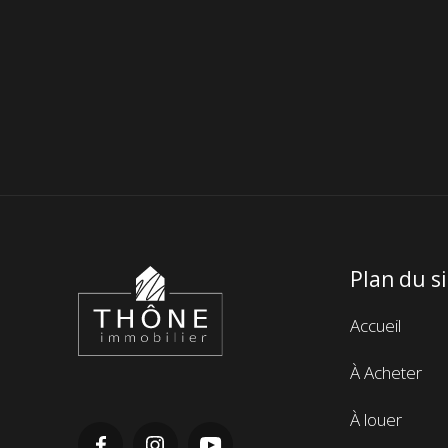
Plan du s
Thône
Immobilier
Menu
Accueil
de
À Acheter
navigatio
de
À louer
pieds