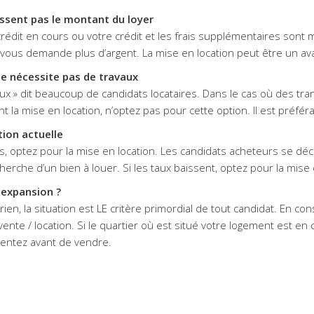
assent pas le montant du loyer
crédit en cours ou votre crédit et les frais supplémentaires son
e vous demande plus d’argent. La mise en location peut être un av
ne nécessite pas de travaux
aux » dit beaucoup de candidats locataires. Dans le cas où des tr
t la mise en location, n’optez pas pour cette option. Il est préfér
tion actuelle
és, optez pour la mise en location. Les candidats acheteurs se dé
herche d’un bien à louer. Si les taux baissent, optez pour la mise
 expansion ?
ien, la situation est LE critère primordial de tout candidat. En con
vente / location. Si le quartier où est situé votre logement est en
entez avant de vendre.