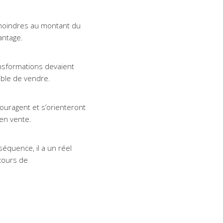
t moindres au montant du
antage.
ansformations devaient
able de vendre.
couragent et s’orienteront
 en vente.
séquence, il a un réel
 cours de